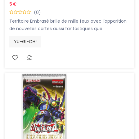
5 €
(0)
Territoire Embrasé brille de mille feux avec l’apparition
de nouvelles cartes aussi fantastiques que
redoutables, à commencer par les Animaux Féériques,
YU-GI-OH!
Anna Kôzuki et le Roi des Duels en personne !