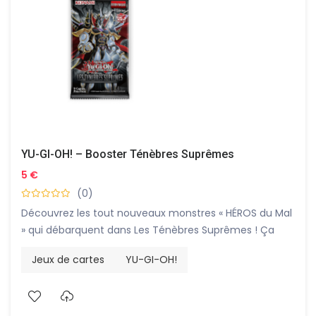
YU-GI-OH! – Booster Ténèbres Suprêmes
5 €
(0)
Découvrez les tout nouveaux monstres « HÉROS du Mal
» qui débarquent dans Les Ténèbres Suprêmes ! Ça
n‘amuse pas le roi, mais ça viendra… Et pour vous aussi
Jeux de cartes
YU-GI-OH!
! Avec les tout nouveaux monstres « HÉROS du Mal » qui
débarquent dans Les Ténèbres Suprêmes !