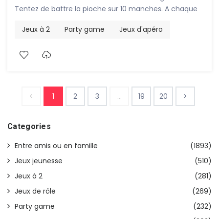
Tentez de battre la pioche sur 10 manches. A chaque
fois que vous réussissez, vous passez au niveau
Jeux à 2
Party game
Jeux d'apéro
supérieur, plus difficile, tout en débloquant de
nouvelles cartes toujours plus pimentées.
<
1
2
3
…
19
20
>
Categories
Entre amis ou en famille
(1893)
Jeux jeunesse
(510)
Jeux à 2
(281)
Jeux de rôle
(269)
Party game
(232)