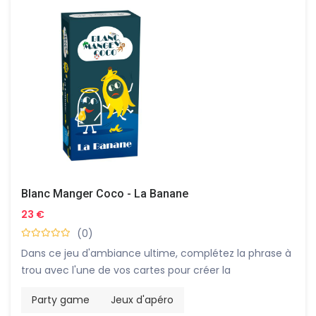
Blanc Manger Coco - La Banane
23 €
(0)
Dans ce jeu d'ambiance ultime, complétez la phrase à
trou avec l'une de vos cartes pour créer la
combinaison la plus drôle, choquante ou décalée !
Party game
Jeux d'apéro
Déclenchez le fou rire du Question Master pour