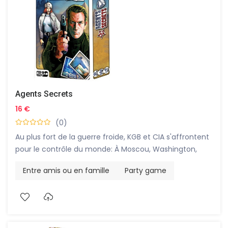
Agents Secrets
16 €
(0)
Au plus fort de la guerre froide, KGB et CIA s'affrontent
pour le contrôle du monde: À Moscou, Washington,
Berlin, Le Caire, Rio ou Hong-Kong, accomplissez vos
Entre amis ou en famille
Party game
missions, contrez les agents adverses et méfiez vous
des agents doubles... À moins bien sûr que vous en
soyez un vous-même !