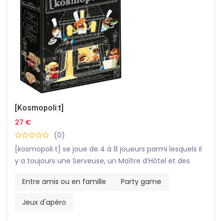
[Kosmopoli:t]
27 €
(0)
[kosmopoliːt] se joue de 4 à 8 joueurs parmi lesquels il
y a toujours une Serveuse, un Maître d’Hôtel et des
Cuistots. La Serveuse gèrera la salle de restaurant sur
Entre amis ou en famille
Party game
l’appli. elle aura ses écouteurs sur les oreilles et pourra
prendre les commandes des clients qu’elle
Jeux d'apéro
transmettra aux Cuistots et surtout au Maître d’Hôtel.
Sauf que nos clients viennent du monde entier, et