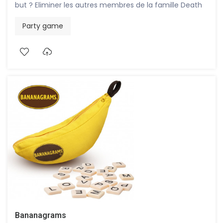
but ? Eliminer les autres membres de la famille Death
en réduisant leur espérance de vie à zéro, et rester le
Party game
dernier en vie.
Bananagrams