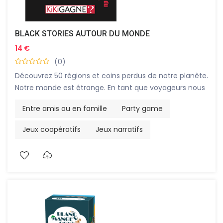
BLACK STORIES AUTOUR DU MONDE
14 €
(0)
Découvrez 50 régions et coins perdus de notre planète.
Notre monde est étrange. En tant que voyageurs nous
sommes confrontés à de nouvelles expériences,
Entre amis ou en famille
Party game
quelques fois meilleures que d’autres ! Des coutumes
bizarres, des créatures étranges, une cuisine trop
Jeux coopératifs
Jeux narratifs
exotique ou des lois confondantes peuvent vite
tourner notre voyage en cauchemar. Cette édition est
basée sur de vrais us et coutumes. Un façon bien
spéciale de passer une soirée entre amis. Un jeu
coopératif de 2 à 20 enquêteurs à partir de 14 ans.